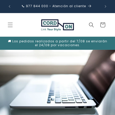
Ir
directamente
📞 977 844 000 - Atención al cliente
✉️ in
al contenido
Carrito
🚚 Los pedidos realizados a partir del 7/08 se enviarán
el 24/08 por vacaciones.