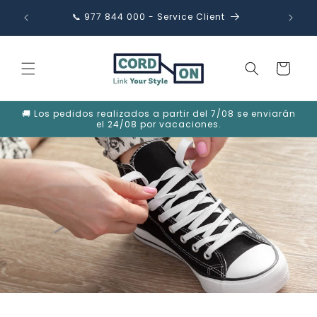
et
passer
35€
📞 977 844 000 - Service Client
✉️ in
au
contenu
Panier
🚚 Los pedidos realizados a partir del 7/08 se enviarán
el 24/08 por vacaciones.