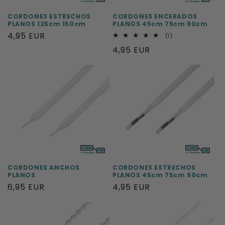
CORDONES ESTRECHOS
CORDONES ENCERADOS
PLANOS 125cm 150cm
PLANOS 45cm 75cm 90cm
Precio
4,95 EUR
1
(1)
reseñas
habitual
Precio
4,95 EUR
totales
habitual
CORDONES ANCHOS
CORDONES ESTRECHOS
PLANOS
PLANOS 45cm 75cm 90cm
Precio
6,95 EUR
Precio
4,95 EUR
habitual
habitual