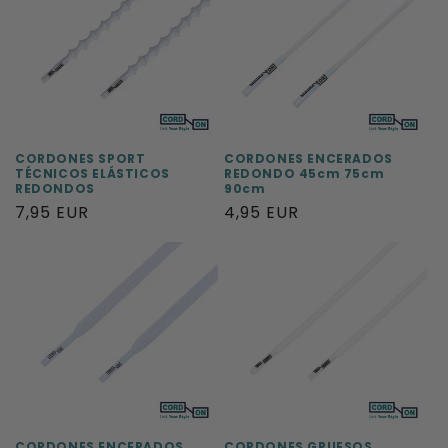
CORDONES SPORT
CORDONES ENCERADOS
TÉCNICOS ELÁSTICOS
REDONDO 45cm 75cm
REDONDOS
90cm
Precio
7,95 EUR
Precio
4,95 EUR
habitual
habitual
CORDONES ENCERADOS
CORDONES GRUESOS