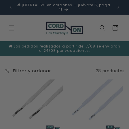
Ir
🎁 ¡OFERTA! 5x1 en cordones — ¡Llévate 5, paga
directamente
os
4!
al contenido
Carrito
🚚 Los pedidos realizados a partir del 7/08 se enviarán
el 24/08 por vacaciones.
Filtrar y ordenar
28 productos