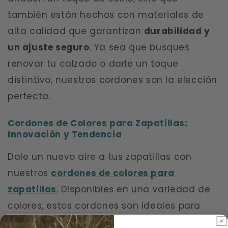
también están hechos con materiales de
alta calidad que garantizan
durabilidad y
un ajuste seguro
. Ya sea que busques
renovar tu calzado o darle un toque
distintivo, nuestros cordones son la elección
perfecta.
Cordones de Colores para Zapatillas:
Innovación y Tendencia
Dale un nuevo aire a tus zapatillas con
nuestros
cordones de colores para
zapatillas
. Disponibles en una variedad de
colores, estos cordones son ideales para
quienes desean un look fresco y moderno.