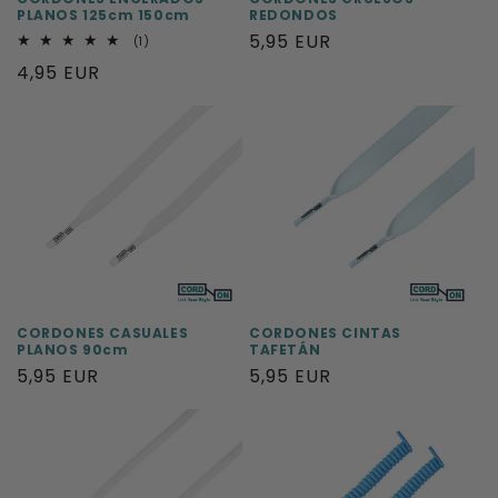
PLANOS 125cm 150cm
REDONDOS
Precio
5,95 EUR
1
(1)
reseñas
habitual
Precio
4,95 EUR
totales
habitual
CORDONES CASUALES
CORDONES CINTAS
PLANOS 90cm
TAFETÁN
Precio
5,95 EUR
Precio
5,95 EUR
habitual
habitual