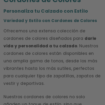
o
Personaliza tu Calzado con Estilo
l
Variedad y Estilo con Cordones de Colores
e
Ofrecemos una extensa colección de
c
cordones de colores diseñados para
darle
c
vida y personalidad a tu calzado
. Nuestros
i
cordones de colores están disponibles en
una amplia gama de tonos, desde los más
ó
vibrantes hasta los más sutiles, perfectos
n
para cualquier tipo de zapatillas, zapatos de
:
vestir y deportivas.
Nuestros cordones de colores no solo
añaden un toque de estilo, sino que