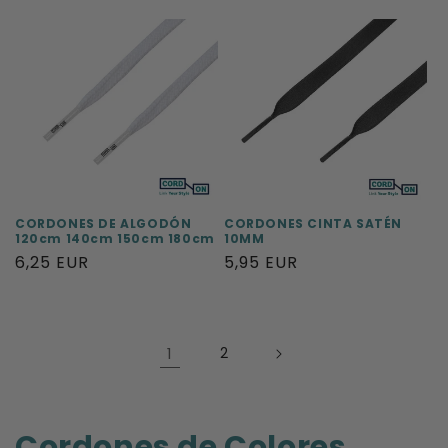
habitual
habitual
CORDONES DE ALGODÓN
CORDONES CINTA SATÉN
120cm 140cm 150cm 180cm
10MM
Precio
6,25 EUR
Precio
5,95 EUR
habitual
habitual
1
2
C
Cordones de Colores