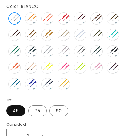
Color:
BLANCO
cm
45
75
90
Cantidad