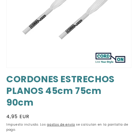
Abrir
elemento
CORDONES ESTRECHOS
multimedia
1
PLANOS 45cm 75cm
en
una
ventana
90cm
modal
Precio
4,95 EUR
habitual
Impuesto incluido. Los
gastos de envío
se calculan en la pantalla de
pago.