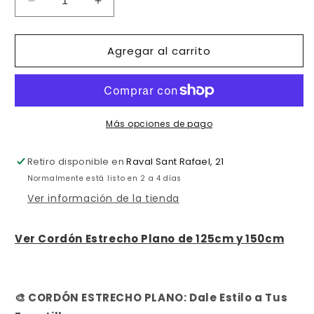
Reducir
Aumentar
cantidad
cantidad
para
para
Agregar al carrito
CORDONES
CORDONES
ESTRECHOS
ESTRECHOS
PLANOS
PLANOS
45cm
45cm
75cm
75cm
90cm
90cm
Más opciones de pago
Retiro disponible en
Raval Sant Rafael, 21
Normalmente está listo en 2 a 4 días
Ver información de la tienda
Ver Cordón Estrecho Plano de 125cm y 150cm
🎨 CORDÓN ESTRECHO PLANO: Dale Estilo a Tus