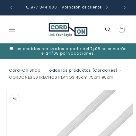
Ir
directamente
📞 977 844 000 - Atención al cliente
✉️ in
al contenido
Carrito
🚚 Los pedidos realizados a partir del 7/08 se enviarán
el 24/08 por vacaciones.
Cord-On Shop
Todos los productos (Cordones)
CORDONES ESTRECHOS PLANOS 45cm 75cm 90cm
Ir
directamente
a la
información
del producto