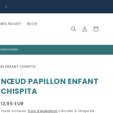
🎁 SOLDES ! 5 pour 1 sur les lacets — Achetez-en 5, payez-
4 !
MES NOUS?
BLOG
Connexion
Panier
vacaciones.
ON ENFANT CHISPITA
NŒUD PAPILLON ENFANT
CHISPITA
Prix
13,95 EUR
habituel
Taxes incluses.
Frais d'expédition
calculés à l'étape de