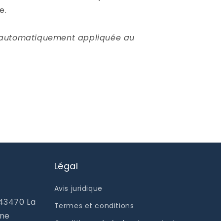
e.
 automatiquement appliquée au
Légal
Avis juridique
 43470 La
Termes et conditions
one