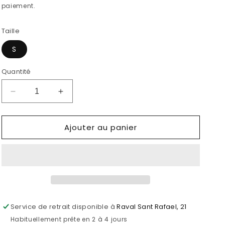
paiement.
Taille
S
Quantité
Réduire
Augmenter
la
la
quantité
quantité
Ajouter au panier
de
de
NŒUD
NŒUD
PAPILLON
PAPILLON
ENFANT
ENFANT
CHISPITA
CHISPITA
Service de retrait disponible à
Raval Sant Rafael, 21
Habituellement prête en 2 à 4 jours