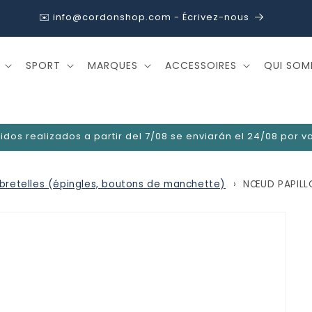
✉️ info@cordonshop.com - Écrivez-nous
SPORT
MARQUES
ACCESSOIRES
QUI SOM
idos realizados a partir del 7/08 se enviarán el 24/08 por 
 bretelles (épingles, boutons de manchette)
NŒUD PAPILL