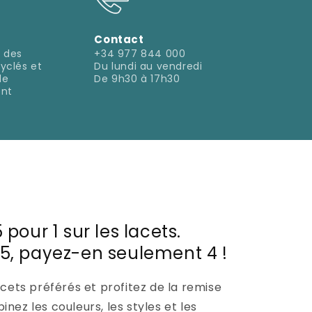
Contact
 des
+34 977 844 000
yclés et
Du lundi au vendredi
de
De 9h30 à 17h30
ent
 pour 1 sur les lacets.
5, payez-en seulement 4 !
acets préférés et profitez de la remise
nez les couleurs, les styles et les