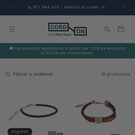
Anar
directament
35€
📞 977 844 000 - Atenció al client
✉️ in
al contingut
Cistella
🚚 Los pedidos realizados a partir del 7/08 se enviarán
el 24/08 por vacaciones.
Filtrar y ordenar
16 productos
Esgotat