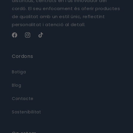
c
distintius, centrats en l'ús innovador del
cordó. El seu enfocament és oferir productes
c
de qualitat amb un estil únic, reflectint
i
personalitat i atenció al detall.
ó
Facebook
Instagram
TikTok
:
Cordons
Botiga
Blog
Contacte
Sostenibilitat