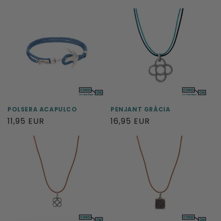
habitual
POLSERA ACAPULCO
PENJANT GRÀCIA
Preu
11,95 EUR
Preu
16,95 EUR
habitual
habitual