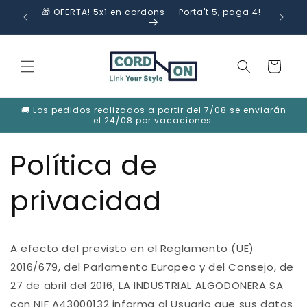
Anar
🎁 OFERTA! 5x1 en cordons — Porta't 5, paga 4!
directament
os
al contingut
Cistella
🚚 Los pedidos realizados a partir del 7/08 se enviarán
el 24/08 por vacaciones.
Política de
privacidad
A efecto del previsto en el Reglamento (UE)
2016/679, del Parlamento Europeo y del Consejo, de
27 de abril del 2016, LA INDUSTRIAL ALGODONERA SA
con NIF A43000132 informa al Usuario que sus datos