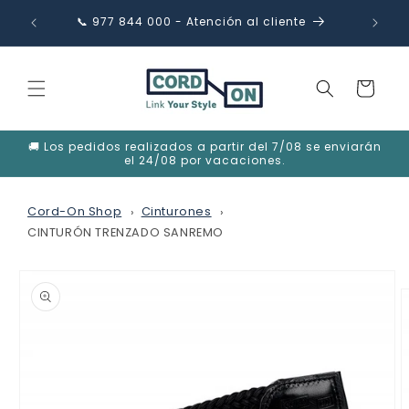
Ir
directamente
📞 977 844 000 - Atención al cliente
✉️ in
al contenido
Carrito
🚚 Los pedidos realizados a partir del 7/08 se enviarán
el 24/08 por vacaciones.
Cord-On Shop
Cinturones
CINTURÓN TRENZADO SANREMO
Ir
directamente
a la
información
del producto