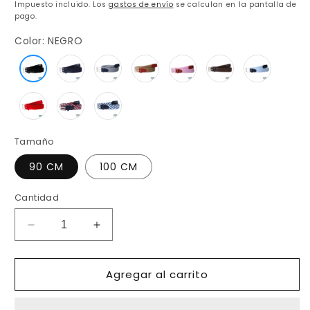
habitual
Impuesto incluido. Los
gastos de envío
se calculan en la pantalla de
pago.
Color:
NEGRO
Tamaño
90 CM
100 CM
Cantidad
Reducir
Aumentar
cantidad
cantidad
para
para
Agregar al carrito
CINTURÓN
CINTURÓN
TRENZADO
TRENZADO
SANREMO
SANREMO