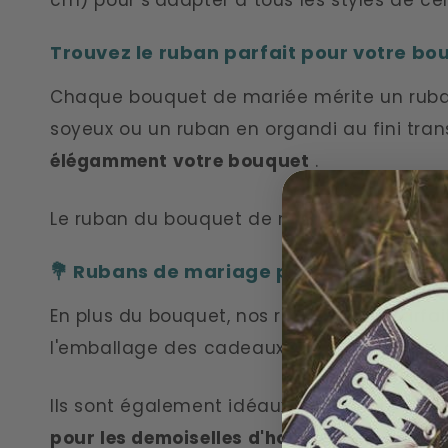
c
Trouvez le ruban parfait pour votre bo
t
Chaque bouquet de mariée mérite un ruban 
i
soyeux ou un ruban en organdi au fini tran
élégamment votre bouquet
.
o
Le ruban du bouquet de mariée n'est pas seu
n
:
💐 Rubans de mariage pour des détail
En plus du bouquet, nos rubans sont parfai
l'emballage des cadeaux ou à la création 
Ils sont également idéaux comme rubans d
pour les demoiselles d'honneur
.