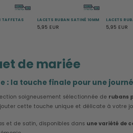
 TAFFETAS
LACETS RUBAN SATINÉ 10MM
LACETS RUB
Prix
5,95 EUR
Prix
5,95 EUR
habituel
habituel
et de mariée
: la touche finale pour une journé
lection soigneusement sélectionnée de
rubans 
outer cette touche unique et délicate à votre j
s et de satin, disponibles dans
une variété de c
rémonie.