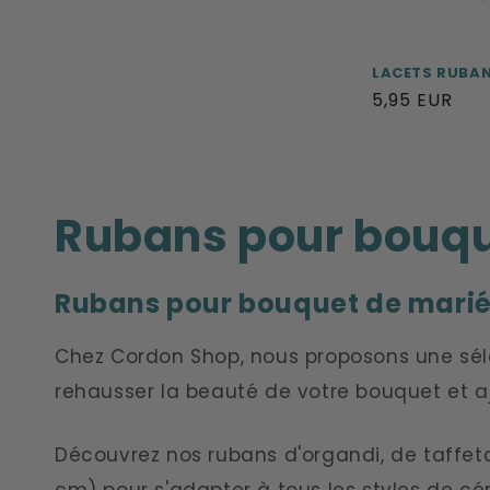
LACETS RUBAN
Prix
5,95 EUR
habituel
C
Rubans pour bouqu
o
Rubans pour bouquet de mariée 
l
Chez Cordon Shop, nous proposons une sé
l
rehausser la beauté de votre bouquet et aj
e
Découvrez nos rubans d'organdi, de taffeta
cm) pour s'adapter à tous les styles de cé