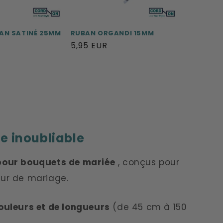
AN SATINÉ 25MM
RUBAN ORGANDI 15MM
Prix
5,95 EUR
habituel
e inoubliable
pour bouquets de mariée
, conçus pour
our de mariage.
ouleurs et de longueurs
(de 45 cm à 150