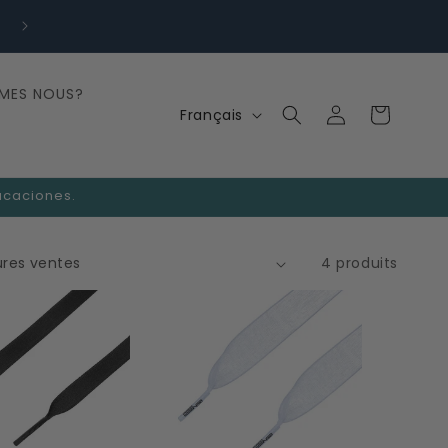
✉️ info@cordonshop.com - Écrivez-nous
MES NOUS?
Langue
Connexion
Panier
Français
vacaciones.
4 produits