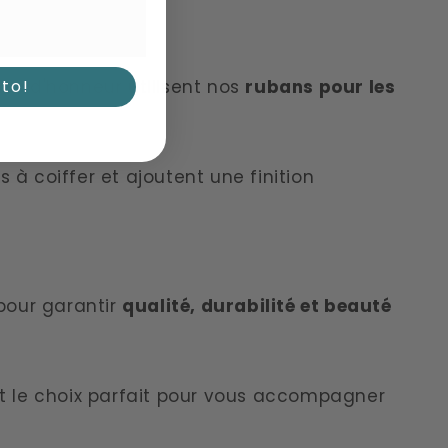
to!
es d'honneur utilisent nos
rubans pour les
 à coiffer et ajoutent une finition
pour garantir
qualité, durabilité et beauté
t le choix parfait pour vous accompagner