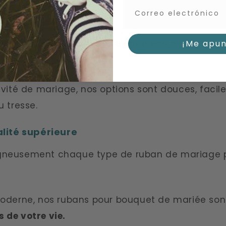
tion et plus encore
¡Me apun
e bouquet : de nombreuses mariées et demoisell
 sophistiqués.
vité de mariage, nos options sont douces, faciles
u tresse.
lité supérieure
igneusement chaque type de ruban de mariage 
moderne, nos rubans pour bouquet de mariée son
 de votre vie.