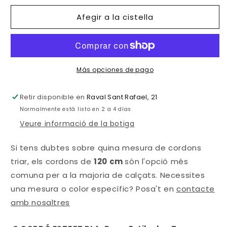
per
per
Afegir a la cistella
a
a
CORDÓ
CORDÓ
ESTRET
ESTRET
PLA
PLA
125-
125-
150cm
150cm
Más opciones de pago
Retir disponible en
Raval Sant Rafael, 21
Normalmente está listo en 2 a 4 días
Veure informació de la botiga
Si tens dubtes sobre quina mesura de cordons
triar, els cordons de
120 cm
són l'opció més
comuna per a la majoria de calçats. Necessites
una mesura o color específic? Posa't en
contacte
amb nosaltres