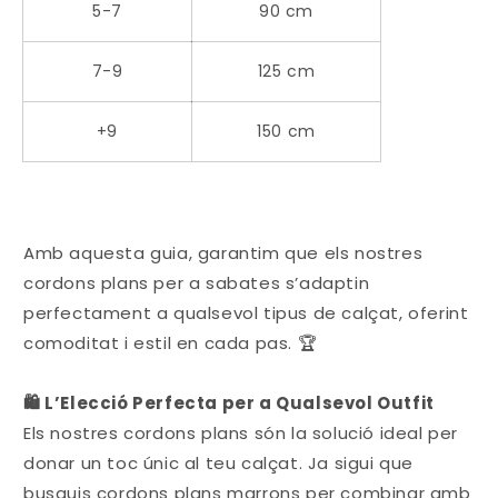
5-7
90 cm
7-9
125 cm
+9
150 cm
Amb aquesta guia, garantim que els nostres
cordons plans per a sabates s’adaptin
perfectament a qualsevol tipus de calçat, oferint
comoditat i estil en cada pas. 🏆
🛍️ L’Elecció Perfecta per a Qualsevol Outfit
Els nostres cordons plans són la solució ideal per
donar un toc únic al teu calçat. Ja sigui que
busquis cordons plans marrons per combinar amb