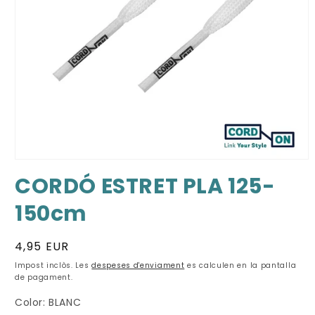
Abrir
elemento
CORDÓ ESTRET PLA 125-
multimedia
1
150cm
en
una
ventana
modal
Preu
4,95 EUR
habitual
Impost inclòs. Les
despeses d'enviament
es calculen en la pantalla
de pagament.
Color:
BLANC