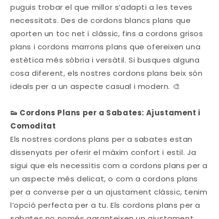
puguis trobar el que millor s’adapti a les teves
necessitats. Des de cordons blancs plans que
aporten un toc net i clàssic, fins a cordons grisos
plans i cordons marrons plans que ofereixen una
estètica més sòbria i versàtil. Si busques alguna
cosa diferent, els nostres cordons plans beix són
ideals per a un aspecte casual i modern. 🎨
👟 Cordons Plans per a Sabates: Ajustament i
Comoditat
Els nostres cordons plans per a sabates estan
dissenyats per oferir el màxim confort i estil. Ja
sigui que els necessitis com a cordons plans per a
un aspecte més delicat, o com a cordons plans
per a converse per a un ajustament clàssic, tenim
l’opció perfecta per a tu. Els cordons plans per a
sabates no només garanteixen un ajustament