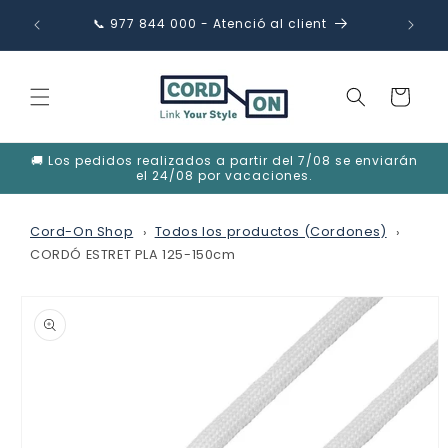
Anar
directament
35€
📞 977 844 000 - Atenció al client
✉️ in
al contingut
Cistella
🚚 Los pedidos realizados a partir del 7/08 se enviarán
el 24/08 por vacaciones.
Cord-On Shop
Todos los productos (Cordones)
CORDÓ ESTRET PLA 125-150cm
Anar
directament
a la
informació
del
producte