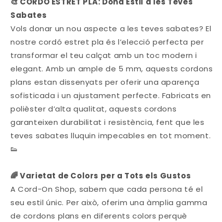
🎨 CORDÓ ESTRET PLA: Dona Estil a les Teves
Sabates
Vols donar un nou aspecte a les teves sabates? El
nostre cordó estret pla és l’elecció perfecta per
transformar el teu calçat amb un toc modern i
elegant. Amb un ample de 5 mm, aquests cordons
plans estan dissenyats per oferir una aparença
sofisticada i un ajustament perfecte. Fabricats en
polièster d’alta qualitat, aquests cordons
garanteixen durabilitat i resistència, fent que les
teves sabates lluquin impecables en tot moment.
👟
🌈 Varietat de Colors per a Tots els Gustos
A Cord-On Shop, sabem que cada persona té el
seu estil únic. Per això, oferim una àmplia gamma
de cordons plans en diferents colors perquè