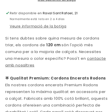
Retir disponible en
Raval Sant Rafael, 21
Normalmente está listo en 2 a 4 días
Veure informació de la botiga
Si tens dubtes sobre quina mesura de cordons
triar, els cordons de
120 cm
són l'opció més
comuna per a la majoria de calçats. Necessites
una mesura o color específic? Posa't en
contacte
amb nosaltres
🌟 Qualitat Premium: Cordons Encerats Rodons
Els nostres cordons encerats Premium Rodons
representen la màxima qualitat en accessoris per
a calçat. Fabricats amb 100% cotó brillant, aquests
cordons ofereixen una combinació perfecta de
durabilitat i estil. Cada parell està dissenyat per