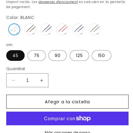
habitual
Impost inclòs. Les
despeses d'enviament
es calculen en la pantalla
de pagament.
Color:
BLANC
cm
45
75
90
125
150
Quantitat
Reduir
Augmentar
quantitat
quantitat
per
per
Afegir a la cistella
a
a
CORDONS
CORDONS
ENCERATS
ENCERATS
PREMIUM
PREMIUM
RODONS
RODONS
Más opciones de pago