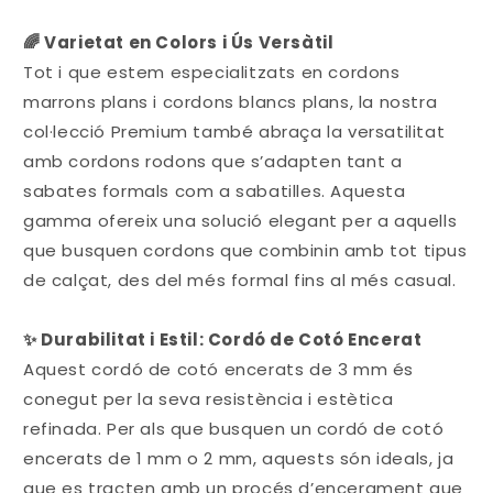
🌈 Varietat en Colors i Ús Versàtil
Tot i que estem especialitzats en cordons
marrons plans i cordons blancs plans, la nostra
col·lecció Premium també abraça la versatilitat
amb cordons rodons que s’adapten tant a
sabates formals com a sabatilles. Aquesta
gamma ofereix una solució elegant per a aquells
que busquen cordons que combinin amb tot tipus
de calçat, des del més formal fins al més casual.
✨ Durabilitat i Estil: Cordó de Cotó Encerat
Aquest cordó de cotó encerats de 3 mm és
conegut per la seva resistència i estètica
refinada. Per als que busquen un cordó de cotó
encerats de 1 mm o 2 mm, aquests són ideals, ja
que es tracten amb un procés d’encerament que