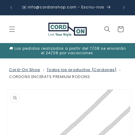
Anar
🎁 OFER
directament
✉️ info@cordonshop.com - Escriu-nos
al contingut
Cistella
🚚 Los pedidos realizados a partir del 7/08 se enviarán
el 24/08 por vacaciones.
Cord-On Shop
Todos los productos (Cordones)
CORDONS ENCERATS PREMIUM RODONS
Anar
directament
a la
informació
del
producte