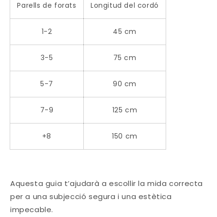
Parells de forats
Longitud del cordó
1-2
45 cm
3-5
75 cm
5-7
90 cm
7-9
125 cm
+8
150 cm
Aquesta guia t’ajudarà a escollir la mida correcta
per a una subjecció segura i una estètica
impecable.